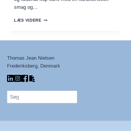
smag og…
GUIDE:
LÆS VIDERE
BRYGNING
AF
KAFFE
MED
EN
CHEMEX
Thomas Jean Nielsen
Frederiksberg, Denmark
Søg