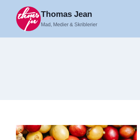
Fortsæt
til
Thomas Jean
indhold
Mad, Medier & Skriblerier