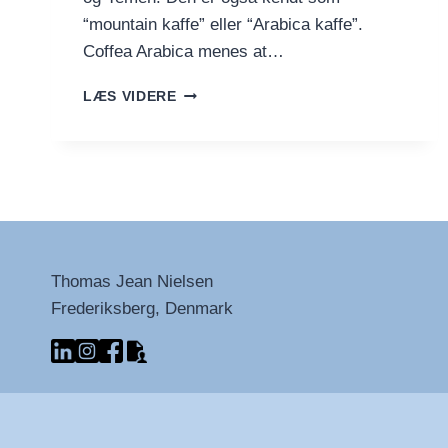
“mountain kaffe” eller “Arabica kaffe”.
Coffea Arabica menes at…
COFFEA
LÆS VIDERE
ARABICA:
KAFFENS
ÆDLE
BØNNE
Thomas Jean Nielsen
Frederiksberg, Denmark